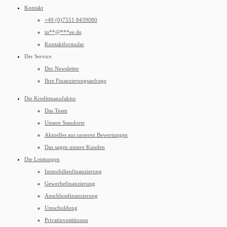
Kontakt
+49 (0)7551 8439080
in
**
@
***
ee.de
Kontaktformular
Der Service
Der Newsletter
Ihre Finanzierungsanfrage
Die Kreditmanufaktur
Das Team
Unsere Standorte
Aktuelles aus unseren Bewertungen
Das sagen unsere Kunden
Die Leistungen
Immobilienfinanzierung
Gewerbefinanzierung
Anschlussfinanzierung
Umschuldung
Privatinvestitionen