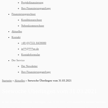
Projektfinanzierung
Ihre Finanzierungsanfrage
Finanzierungsrechner
Konditionsrechner
Nebenkostenrechner
Aktuelles
Kontakt
+49 (0)7551 8439080
in
**
@
***
ee.de
Kontaktformular
Der Service
Der Newsletter
Ihre Finanzierungsanfrage
Startseite
»
Aktuelles
»
Seewoche Überlingen vom 31.03.2021
Seewoche Überlingen vom 31.03.2021
In der aktuellen Seewoche Überlingen vom 31.03.2021 wird ausführlich darüber berichtet,
wer bei uns mit welchem Finanzierungsanliegen warum gut aufgehoben ist. Noch Fragen?