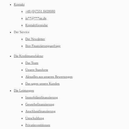
Kontakt
+49 (0)7551 8439080
in
**
@
***
ee.de
Kontaktformular
Der Service
Der Newsletter
Ihre Finanzierungsanfrage
Die Kreditmanufaktur
Das Team
Unsere Standorte
Aktuelles aus unseren Bewertungen
Das sagen unsere Kunden
Die Leistungen
Immobilienfinanzierung
Gewerbefinanzierung
Anschlussfinanzierung
Umschuldung
Privatinvestitionen