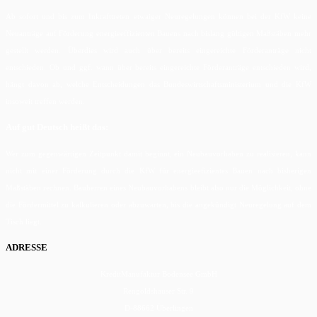
Ab sofort und bis zum Inkrafttreten etwaiger Neuregelungen können bei der KfW keine
Neuanträge auf Förderung energieeffizienten Bauens nach bislang gültigen Maßstäben mehr
gestellt werden. Überdies wird auch über bereits eingereichte Förderanträge nicht
entschieden. Ob und ggf. wann über bereits eingereichte Förderanträge entschieden wird,
hängt davon ab, welche Entscheidungen das Bundeswirtschaftsministerium und die KfW
insoweit treffen werden.
Auf gut Deutsch heißt das:
Wer zum gegenwärtigen Zeitpunkt damit beginnt, ein Neubauvorhaben zu realisieren, kann
nicht mit einer Förderung durch die KfW für energieefizientes Bauen nach bisherigen
Maßstäben rechnen. Bauherren eines Neubauvorhabens bleibt also nur die Möglichkeit, ohne
die Fördermittel zu kalkulieren oder abzuwarten, bis die angekündigt Neuregelung auf dem
Tisch liegt.
ADRESSE
KreditManufaktur Bodensee GmbH
Rengoldshauser Str. 9
D-88662 Überlingen