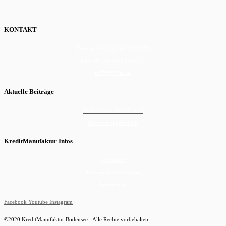
KONTAKT
Telefon
+49 (0) 7551 8439080
Fax
+49 (0) 7551 8439079
in
**
@
***
ee.de
Aktuelle Beiträge
KreditManufaktur Aktuell
Finanzierungsrechner
KreditManufaktur Infos
Newsletter
Datenschutzerklärung
Impressum
Facebook
Youtube
Instagram
©2020 KreditManufaktur Bodensee - Alle Rechte vorbehalten