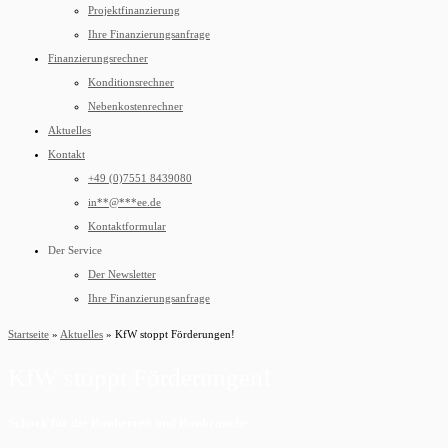
Projektfinanzierung
Ihre Finanzierungsanfrage
Finanzierungsrechner
Konditionsrechner
Nebenkostenrechner
Aktuelles
Kontakt
+49 (0)7551 8439080
in
**
@
***
ee.de
Kontaktformular
Der Service
Der Newsletter
Ihre Finanzierungsanfrage
Startseite
»
Aktuelles
»
KfW stoppt Förderungen!
KfW stoppt Förderungen!
Schock für die Bauherren und Baubranche