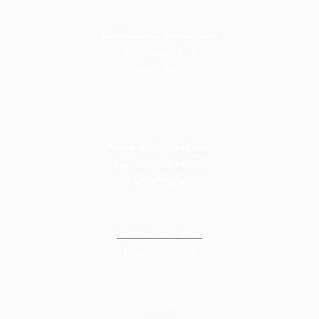
KreditManufaktur Bodensee GmbH
Rengoldshauser Str. 9
D-88662 Überlingen
Telefon
+49 (0) 7551 8439080
Fax
+49 (0) 7551 8439079
in
**
@
***
ee.de
KreditManufaktur Aktuell
Finanzierungsrechner
Newsletter