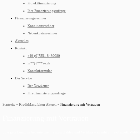
Projektfinanzierung
Ihre Finanzierungsanfrage
Finanzierungsrechner
Konditionsrechner
Nebenkostenrechner
Aktuelles
Kontakt
+49 (0)7551 8439080
in
**
@
***
ee.de
Kontaktformular
Der Service
Der Newsletter
Ihre Finanzierungsanfrage
Startseite
»
KreditManufaktur Aktuell
»
Finanzierung mit Vertrauen
Finanzierung mit Vertrauen
Eine gute Beratung bedeutet mehr als nur Zahlen und Verträge – es geht um Sicherheit, Weitbl