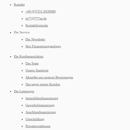
Kontakt
+49 (0)7551 8439080
in
**
@
***
ee.de
Kontaktformular
Der Service
Der Newsletter
Ihre Finanzierungsanfrage
Die Kreditmanufaktur
Das Team
Unsere Standorte
Aktuelles aus unseren Bewertungen
Das sagen unsere Kunden
Die Leistungen
Immobilienfinanzierung
Gewerbefinanzierung
Anschlussfinanzierung
Umschuldung
Privatinvestitionen