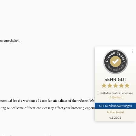
100%
SEHR GUT
Empfehlungen auf
ProvenExpert.com
4,96 / 5,00
19
432
Bewertungen von 2
Bewertungen auf
en ausschalten.
anderen Quellen
ProvenExpert.com
Blick aufs ProvenExpert-Profil werfen
Anonym
5
SEHR GUT
Sehr Kompetente Beraterin. Kommt aktiv
dem Kunden zurück. klare und schnelle
Kommunikation. Herzlichen Dank...
KreditManufaktur Bodensee
(3 Quellen)
sential for the working of basic functionalities of the website. We also use third-party cookies
451 Kundenbewertungen
opting out of some of these cookies may affect your browsing experience.
Authentizität
4.8.2026