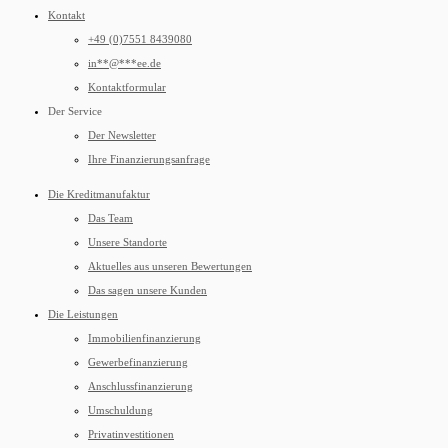
Kontakt
+49 (0)7551 8439080
in
**
@
***
ee.de
Kontaktformular
Der Service
Der Newsletter
Ihre Finanzierungsanfrage
Die Kreditmanufaktur
Das Team
Unsere Standorte
Aktuelles aus unseren Bewertungen
Das sagen unsere Kunden
Die Leistungen
Immobilienfinanzierung
Gewerbefinanzierung
Anschlussfinanzierung
Umschuldung
Privatinvestitionen