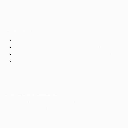
Die Generation Z – das sind junge Menschen, geboren zwischen 1995 und 2010 – geht das
Thema Finanzen anders an: Statt nur auf Statussymbole zu setzen, stehen Lebensqualität,
mentale Gesundheit und kluge Planung im Vordergrund.
Typisch für die Gen Z:
„Soft Saving“ – Sparen ja, aber nicht auf Kosten des heutigen Lebens
„Payday Routine“ – zeigen öffentlich wie sie ihr Gehalt aufteilen bzw. strukturieren
„Loud Budgeting“ – offener Umgang mit Geld und Sparzielen auf Social Media
Fokus auf digitale Tools und Apps, die Budget, Ausgaben und Sparziele transparent
machen
Ob für die erste Wohnung oder Eigenkapital fürs Eigenheim: Die Generation Z nutzt smarte
Lösungen, um Chancen zu sehen und Risiken aktiv zu steuern.
Unser Beitrag bei der KreditManufaktur:
Wir begleiten junge Menschen bei ihren ersten großen Finanzentscheidungen – mit ehrlicher
Beratung und maßgeschneiderten Finanzierungslösungen.
Jetzt beraten lassen und den Grundstein für die Zukunft legen!