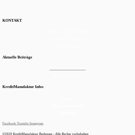
KONTAKT
Telefon
+49 (0) 7551 8439080
Fax
+49 (0) 7551 8439079
in
**
@
***
ee.de
Aktuelle Beiträge
KreditManufaktur Aktuell
Finanzierungsrechner
KreditManufaktur Infos
Newsletter
Datenschutzerklärung
Impressum
Facebook
Youtube
Instagram
©2020 KreditManufaktur Bodensee - Alle Rechte vorbehalten