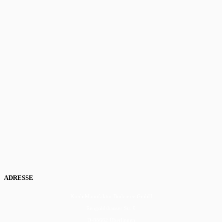
ADRESSE
KreditManufaktur Bodensee GmbH
Rengoldshauser Str. 9
D-88662 Überlingen