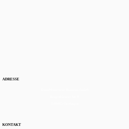
ADRESSE
KreditManufaktur Bodensee GmbH
Rengoldshauser Str. 9
D-88662 Überlingen
KONTAKT