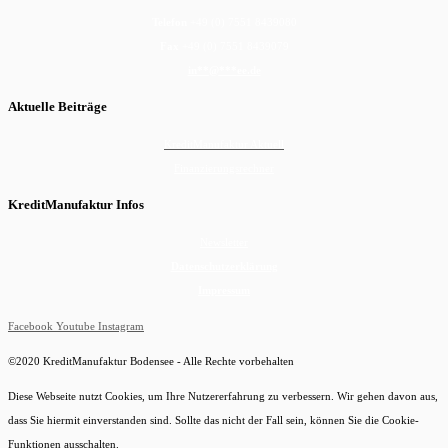
Telefon
+49 (0) 7551 8439080
Fax
+49 (0) 7551 8439079
in
**
@
***
ee.de
Aktuelle Beiträge
KreditManufaktur Aktuell
Finanzierungsrechner
KreditManufaktur Infos
Newsletter
Datenschutzerklärung
Impressum
Facebook
Youtube
Instagram
©2020 KreditManufaktur Bodensee - Alle Rechte vorbehalten
Diese Webseite nutzt Cookies, um Ihre Nutzererfahrung zu verbessern. Wir gehen davon aus,
dass Sie hiermit einverstanden sind. Sollte das nicht der Fall sein, können Sie die Cookie-
Funktionen ausschalten.