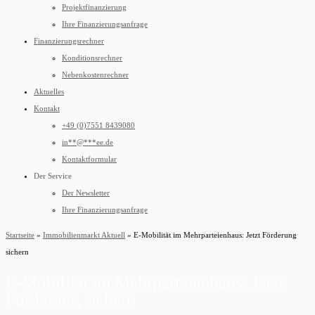
Projektfinanzierung
Ihre Finanzierungsanfrage
Finanzierungsrechner
Konditionsrechner
Nebenkostenrechner
Aktuelles
Kontakt
+49 (0)7551 8439080
in
**
@
***
ee.de
Kontaktformular
Der Service
Der Newsletter
Ihre Finanzierungsanfrage
Startseite
»
Immobilienmarkt Aktuell
»
E-Mobilität im Mehrparteienhaus: Jetzt Förderung
sichern
E-Mobilität im Mehrparteienhaus: Jetzt
Förderung sichern