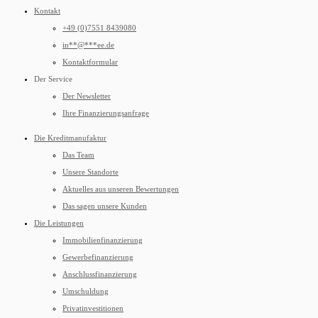
Kontakt
+49 (0)7551 8439080
in
**
@
***
ee.de
Kontaktformular
Der Service
Der Newsletter
Ihre Finanzierungsanfrage
Die Kreditmanufaktur
Das Team
Unsere Standorte
Aktuelles aus unseren Bewertungen
Das sagen unsere Kunden
Die Leistungen
Immobilienfinanzierung
Gewerbefinanzierung
Anschlussfinanzierung
Umschuldung
Privatinvestitionen