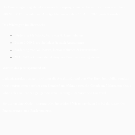
Die Bundesregierung startet ein neues Förderprogramm für Ladeinfrastruktur – mit bis zu
500 Mio. € Fördervolumen. Anträge können seit dem 15. April 2026 gestellt werden.
Das Wichtigste im Überblick:
Förderung für WEGs, Vermieter & Unternehmen
Bis zu 2.000 € pro Stellplatz (je nach Ausstattung)
Förderung von Wallboxen, Netzanschlüssen & Infrastruktur
NEU: WEGs können den Antrag vor Beschlussfassung stellen
Warum das jetzt spannend ist:
Ladeinfrastruktur steigert nicht nur die Attraktivität und den Wert Ihrer Immobilie, sondern
wird künftig immer stärker zum Standard im Wohnungsmarkt. Gerade im Mehrparteienhaus
lohnt sich eine frühzeitige, gemeinsame Planung – technisch wie finanziell.
Sie planen eine Modernisierung oder Investition? Wir unterstützen Sie bei der passenden
Finanzierungs- und Förderstrategie.