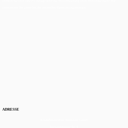
Denken Sie über eine PV-Anlage oder die Modernisierung Ihrer Immobilie nach? Wir
unterstützen Sie gerne bei der passenden Finanzierungsstrategie.
ADRESSE
KreditManufaktur Bodensee GmbH
Rengoldshauser Str. 9