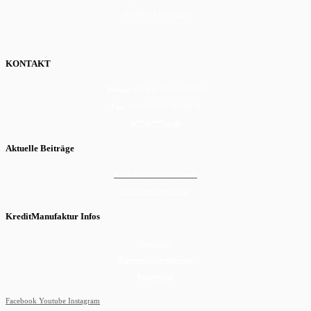
D-88662 Überlingen
KONTAKT
Telefon
+49 (0) 7551 8439080
Fax
+49 (0) 7551 8439079
in
**
@
***
ee.de
Aktuelle Beiträge
KreditManufaktur Aktuell
Finanzierungsrechner
KreditManufaktur Infos
Newsletter
Datenschutzerklärung
Impressum
Facebook
Youtube
Instagram