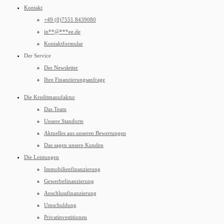
Kontakt
+49 (0)7551 8439080
in
**
@
***
ee.de
Kontaktformular
Der Service
Der Newsletter
Ihre Finanzierungsanfrage
Die Kreditmanufaktur
Das Team
Unsere Standorte
Aktuelles aus unseren Bewertungen
Das sagen unsere Kunden
Die Leistungen
Immobilienfinanzierung
Gewerbefinanzierung
Anschlussfinanzierung
Umschuldung
Privatinvestitionen