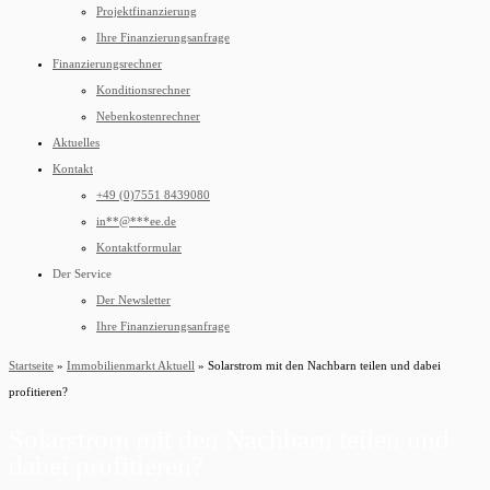
Projektfinanzierung
Ihre Finanzierungsanfrage
Finanzierungsrechner
Konditionsrechner
Nebenkostenrechner
Aktuelles
Kontakt
+49 (0)7551 8439080
in
**
@
***
ee.de
Kontaktformular
Der Service
Der Newsletter
Ihre Finanzierungsanfrage
Startseite
»
Immobilienmarkt Aktuell
»
Solarstrom mit den Nachbarn teilen und dabei
profitieren?
Solarstrom mit den Nachbarn teilen und
dabei profitieren?