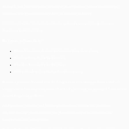
Ab dem 1. Juni 2026 wird genau das möglich: Hauseigentümer können überschüssigen
Solarstrom ihrer Photovoltaikanlage direkt an Nachbarn verkaufen.
Was bisher mit vielen bürokratischen Hürden verbunden war, wird durch die neuen
Regelungen deutlich einfacher.
Die Vorteile auf einen Blick :
Höhere Einnahmen als durch die klassische Einspeisevergütung
Günstiger Strom für die Nachbarschaft
Schnellere Amortisation der PV-Anlage
Mehr regionale und nachhaltige Energieversorgung
Besonders spannend: Während viele PV-Anlagen ihren überschüssigen Strom bisher für
wenige Cent ins Netz einspeisen, können Nachbarn gleichzeitig von günstigem Strom aus der
direkten Umgebung profitieren.
Für Eigentümer, Vermieter und Wohnungsunternehmen eröffnen sich damit neue
Möglichkeiten, die Wirtschaftlichkeit von Photovoltaikanlagen zu steigern und die
Energiewende aktiv mitzugestalten.