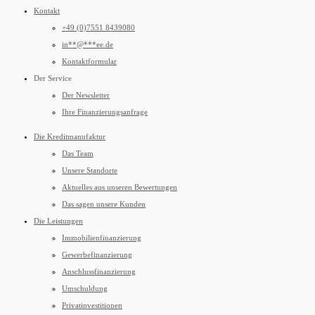
Kontakt
+49 (0)7551 8439080
in
**
@
***
ee.de
Kontaktformular
Der Service
Der Newsletter
Ihre Finanzierungsanfrage
Die Kreditmanufaktur
Das Team
Unsere Standorte
Aktuelles aus unseren Bewertungen
Das sagen unsere Kunden
Die Leistungen
Immobilienfinanzierung
Gewerbefinanzierung
Anschlussfinanzierung
Umschuldung
Privatinvestitionen