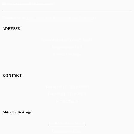
Weitere Finanzierungsrechner nutzen
Besuchen Sie die
KreditManufaktur Bodensee auch auf Facebook
!
ADRESSE
KreditManufaktur Bodensee GmbH
Rengoldshauser Str. 9
D-88662 Überlingen
KONTAKT
Telefon
+49 (0) 7551 8439080
Fax
+49 (0) 7551 8439079
in
**
@
***
ee.de
Aktuelle Beiträge
KreditManufaktur Aktuell
Finanzierungsrechner