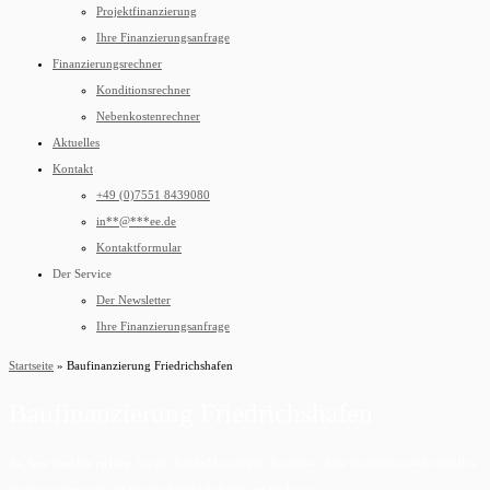
Projektfinanzierung
Ihre Finanzierungsanfrage
Finanzierungsrechner
Konditionsrechner
Nebenkostenrechner
Aktuelles
Kontakt
+49 (0)7551 8439080
in
**
@
***
ee.de
Kontaktformular
Der Service
Der Newsletter
Ihre Finanzierungsanfrage
Startseite
»
Baufinanzierung Friedrichshafen
Baufinanzierung Friedrichshafen
Ja, hier sind Sie richtig
, bei der KreditManufaktur Bodensee, dem Darlehensmakler für Ihre
Baufinanzierung in der Region Friedrichshafen am Bodensee.