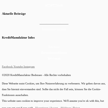
in
**
@
***
ee.de
Aktuelle Beiträge
KreditManufaktur Aktuell
Finanzierungsrechner
KreditManufaktur Infos
Newsletter
Datenschutzerklärung
Impressum
Facebook
Youtube
Instagram
©2020 KreditManufaktur Bodensee - Alle Rechte vorbehalten
Diese Webseite nutzt Cookies, um Ihre Nutzererfahrung zu verbessern. Wir gehen davon aus,
dass Sie hiermit einverstanden sind. Sollte das nicht der Fall sein, können Sie die Cookie-
Funktionen ausschalten.
This website uses cookies to improve your experience. We'll assume you're ok with this, but
you can opt-out if you wish.
Akzeptieren | Accept
Ablehnen | Reject