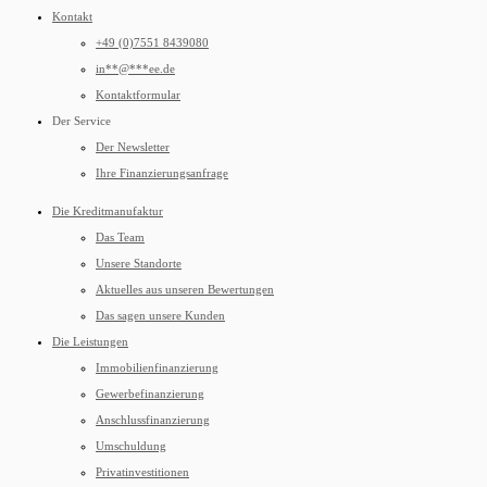
Kontakt
+49 (0)7551 8439080
in
**
@
***
ee.de
Kontaktformular
Der Service
Der Newsletter
Ihre Finanzierungsanfrage
Die Kreditmanufaktur
Das Team
Unsere Standorte
Aktuelles aus unseren Bewertungen
Das sagen unsere Kunden
Die Leistungen
Immobilienfinanzierung
Gewerbefinanzierung
Anschlussfinanzierung
Umschuldung
Privatinvestitionen