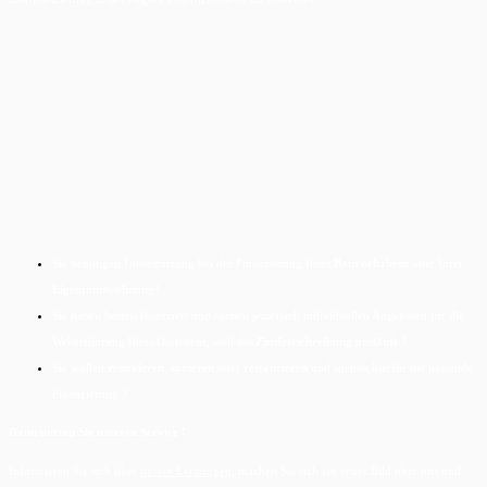
Sie benötigen Unterstützung bei der Finanzierung Ihres
Bauvorhabens
oder Ihrer
Eigentumswohnung
?
Sie haben bereits finanziert und suchen jetzt nach individuellen Angeboten für die
Weiterführung Ihres Darlehens, weil die
Zinsfestschreibung ausläuft
?
Sie wollen
renovieren
,
sanieren
oder
restaurieren
und suchen hierfür die passende
Finanzierung ?
Dann nutzen Sie unseren Service !
Informieren Sie sich über
unsere Leistungen
, machen Sie sich ein erstes Bild über uns und