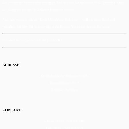
das,
was unsere Kunden über uns sagen
. Und nehmen Sie am besten direkt
Kontakt
mit uns
auf, damit wir uns um Ihr Anliegen kümmern können.
Also: Am besten gleich zur KreditManufaktur Bodensee … weil wir unser Handwerk
verstehen. Für Ihre Baufinanzierung in der Region Friedrichshafen am Bodensee.
Besuchen Sie uns gerne auch auf
Facebook
!
ADRESSE
KreditManufaktur Bodensee GmbH
Rengoldshauser Str. 9
D-88662 Überlingen
KONTAKT
Telefon
+49 (0) 7551 8439080
Fax
+49 (0) 7551 8439079