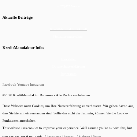
in
**
@
***
ee.de
Aktuelle Beiträge
KreditManufaktur Aktuell
Finanzierungsrechner
KreditManufaktur Infos
Newsletter
Datenschutzerklärung
Impressum
Facebook
Youtube
Instagram
©2020 KreditManufaktur Bodensee - Alle Rechte vorbehalten
Diese Webseite nutzt Cookies, um Ihre Nutzererfahrung zu verbessern. Wir gehen davon aus,
dass Sie hiermit einverstanden sind. Sollte das nicht der Fall sein, können Sie die Cookie-
Funktionen ausschalten.
This website uses cookies to improve your experience. We'll assume you're ok with this, but
you can opt-out if you wish.
Akzeptieren | Accept
Ablehnen | Reject