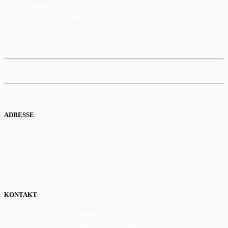
das,
was unsere Kunden über uns sagen
. Und nehmen Sie am besten direkt
Kontakt
mit uns
auf, damit wir uns um Ihr Anliegen kümmern können.
Also: Am besten gleich zur KreditManufaktur Bodensee … weil wir unser Handwerk
verstehen. Für Ihre Baufinanzierung in der Region Meckenbeuren nahe Bodensee.
Besuchen Sie uns gerne auch auf
Facebook
!
ADRESSE
KreditManufaktur Bodensee GmbH
Rengoldshauser Str. 9
D-88662 Überlingen
KONTAKT
Telefon
+49 (0) 7551 8439080
Fax
+49 (0) 7551 8439079