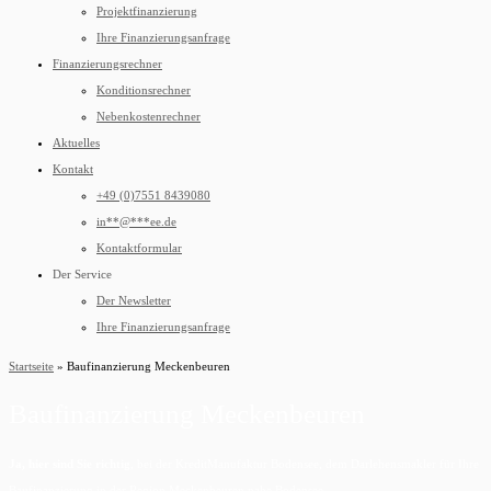
Projektfinanzierung
Ihre Finanzierungsanfrage
Finanzierungsrechner
Konditionsrechner
Nebenkostenrechner
Aktuelles
Kontakt
+49 (0)7551 8439080
in
**
@
***
ee.de
Kontaktformular
Der Service
Der Newsletter
Ihre Finanzierungsanfrage
Startseite
»
Baufinanzierung Meckenbeuren
Baufinanzierung Meckenbeuren
Ja, hier sind Sie richtig
, bei der KreditManufaktur Bodensee, dem Darlehensmakler für Ihre
Baufinanzierung in der Region Meckenbeuren nahe Bodensee.