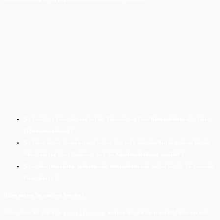
Sie benötigen Unterstützung bei der Finanzierung Ihres
Bauvorhabens
oder Ihrer
Eigentumswohnung
?
Sie haben bereits finanziert und suchen jetzt nach individuellen Angeboten für die
Weiterführung Ihres Darlehens, weil die
Zinsfestschreibung ausläuft
?
Sie wollen
renovieren
,
sanieren
oder
restaurieren
und suchen hierfür die passende
Finanzierung ?
Dann nutzen Sie unseren Service !
Informieren Sie sich über
unsere Leistungen
, machen Sie sich ein erstes Bild über uns und