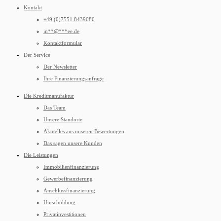
Kontakt
+49 (0)7551 8439080
in
**
@
***
ee.de
Kontaktformular
Der Service
Der Newsletter
Ihre Finanzierungsanfrage
Die Kreditmanufaktur
Das Team
Unsere Standorte
Aktuelles aus unseren Bewertungen
Das sagen unsere Kunden
Die Leistungen
Immobilienfinanzierung
Gewerbefinanzierung
Anschlussfinanzierung
Umschuldung
Privatinvestitionen