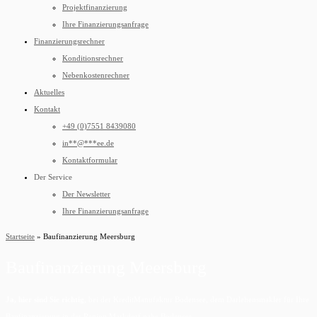
Projektfinanzierung
Ihre Finanzierungsanfrage
Finanzierungsrechner
Konditionsrechner
Nebenkostenrechner
Aktuelles
Kontakt
+49 (0)7551 8439080
in
**
@
***
ee.de
Kontaktformular
Der Service
Der Newsletter
Ihre Finanzierungsanfrage
Startseite
»
Baufinanzierung Meersburg
Baufinanzierung Meersburg
Ja, hier sind Sie richtig
, bei der KreditManufaktur Bodensee, dem Darlehensmakler für Ihre
Baufinanzierung in der Region Markdorf nahe Bodensee.