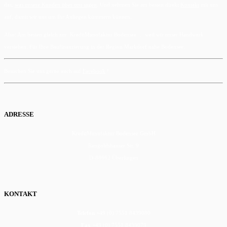
das,
was unsere Kunden über uns sagen
. Und nehmen Sie am besten direkt
Kontakt
mit uns
auf, damit wir uns um Ihr Anliegen kümmern können.
Also: Am besten gleich zur KreditManufaktur Bodensee … weil wir unser Handwerk
verstehen. Für Ihre Baufinanzierung in der Region Markdorf nahe Bodensee.
Besuchen Sie uns gerne auch auf
Facebook
!
ADRESSE
KreditManufaktur Bodensee GmbH
Rengoldshauser Str. 9
D-88662 Überlingen
KONTAKT
Telefon
+49 (0) 7551 8439080
Fax
+49 (0) 7551 8439079