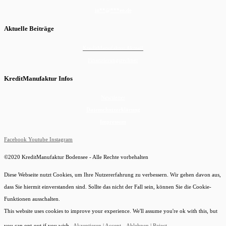
in
**
@
***
ee.de
Aktuelle Beiträge
KreditManufaktur Aktuell
Finanzierungsrechner
KreditManufaktur Infos
Newsletter
Datenschutzerklärung
Impressum
Facebook
Youtube
Instagram
©2020 KreditManufaktur Bodensee - Alle Rechte vorbehalten
Diese Webseite nutzt Cookies, um Ihre Nutzererfahrung zu verbessern. Wir gehen davon aus,
dass Sie hiermit einverstanden sind. Sollte das nicht der Fall sein, können Sie die Cookie-
Funktionen ausschalten.
This website uses cookies to improve your experience. We'll assume you're ok with this, but
you can opt-out if you wish.
Akzeptieren | Accept
Ablehnen | Reject