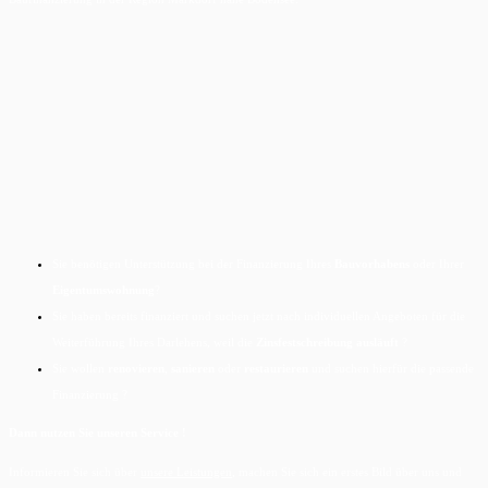
Sie benötigen Unterstützung bei der Finanzierung Ihres
Bauvorhabens
oder Ihrer
Eigentumswohnung
?
Sie haben bereits finanziert und suchen jetzt nach individuellen Angeboten für die
Weiterführung Ihres Darlehens, weil die
Zinsfestschreibung ausläuft
?
Sie wollen
renovieren
,
sanieren
oder
restaurieren
und suchen hierfür die passende
Finanzierung ?
Dann nutzen Sie unseren Service !
Informieren Sie sich über
unsere Leistungen
, machen Sie sich ein erstes Bild über uns und