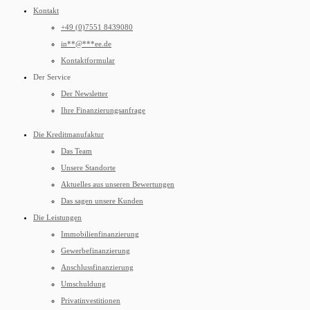
Kontakt
+49 (0)7551 8439080
in
**
@
***
ee.de
Kontaktformular
Der Service
Der Newsletter
Ihre Finanzierungsanfrage
Die Kreditmanufaktur
Das Team
Unsere Standorte
Aktuelles aus unseren Bewertungen
Das sagen unsere Kunden
Die Leistungen
Immobilienfinanzierung
Gewerbefinanzierung
Anschlussfinanzierung
Umschuldung
Privatinvestitionen