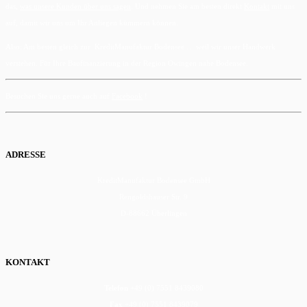
das,
was unsere Kunden über uns sagen
. Und nehmen Sie am besten direkt
Kontakt
mit uns
auf, damit wir uns um Ihr Anliegen kümmern können.
Also: Am besten gleich zur KreditManufaktur Bodensee … weil wir unser Handwerk
verstehen. Für Ihre Baufinanzierung in der Region Owingen nahe Bodensee.
Besuchen Sie uns gerne auch auf
Facebook
!
ADRESSE
KreditManufaktur Bodensee GmbH
Rengoldshauser Str. 9
D-88662 Überlingen
KONTAKT
Telefon
+49 (0) 7551 8439080
Fax
+49 (0) 7551 8439079