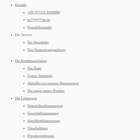
Kontakt
+49 (0)7551 8439080
in
**
@
***
ee.de
Kontaktformular
Der Service
Der Newsletter
Ihre Finanzierungsanfrage
Die Kreditmanufaktur
Das Team
Unsere Standorte
Aktuelles aus unseren Bewertungen
Das sagen unsere Kunden
Die Leistungen
Immobilienfinanzierung
Gewerbefinanzierung
Anschlussfinanzierung
Umschuldung
Privatinvestitionen