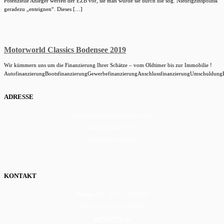
Potenzielle Anleger werfen der EZB vor, sie man würde sie durch die sog. Niedrigzinspolitik
geradezu „enteignen“. Dieses […]
Motorworld Classics Bodensee 2019
Wir kümmern uns um die Finanzierung Ihrer Schätze – vom Oldtimer bis zur Immobilie !
AutofinanzierungBootsfinanzierungGewerbefinanzierungAnschlussfinanzierungUmschuldungPri
ADRESSE
KreditManufaktur Bodensee GmbH
Rengoldshauser Str. 9
D-88662 Überlingen
KONTAKT
Telefon
+49 (0) 7551 8439080
Fax
+49 (0) 7551 8439079
in
**
@
***
ee.de