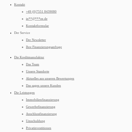
Kontakt
+49 (0)7551 8439080
in
**
@
***
ee.de
Kontaktformular
Der Service
Der Newsletter
Ihre Finanzierungsanfrage
Die Kreditmanufaktur
Das Team
Unsere Standorte
Aktuelles aus unseren Bewertungen
Das sagen unsere Kunden
Die Leistungen
Immobilienfinanzierung
Gewerbefinanzierung
Anschlussfinanzierung
Umschuldung
Privatinvestitionen