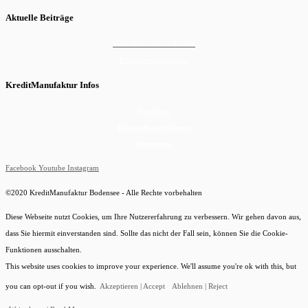
Aktuelle Beiträge
KreditManufaktur Aktuell
Finanzierungsrechner
KreditManufaktur Infos
Newsletter
Datenschutzerklärung
Impressum
Facebook
Youtube
Instagram
©2020 KreditManufaktur Bodensee - Alle Rechte vorbehalten
Diese Webseite nutzt Cookies, um Ihre Nutzererfahrung zu verbessern. Wir gehen davon aus,
dass Sie hiermit einverstanden sind. Sollte das nicht der Fall sein, können Sie die Cookie-
Funktionen ausschalten.
This website uses cookies to improve your experience. We'll assume you're ok with this, but
you can opt-out if you wish.
Akzeptieren | Accept
Ablehnen | Reject