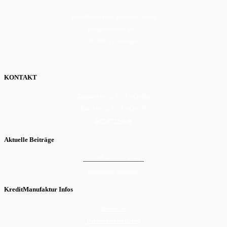
KreditManufaktur Bodensee GmbH
Rengoldshauser Str. 9
D-88662 Überlingen
KONTAKT
Telefon
+49 (0) 7551 8439080
Fax
+49 (0) 7551 8439079
in
**
@
***
ee.de
Aktuelle Beiträge
KreditManufaktur Aktuell
Finanzierungsrechner
KreditManufaktur Infos
Newsletter
Datenschutzerklärung