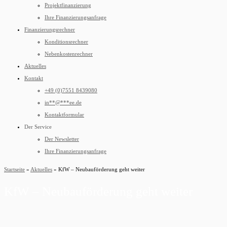
Projektfinanzierung
Ihre Finanzierungsanfrage
Finanzierungsrechner
Konditionsrechner
Nebenkostenrechner
Aktuelles
Kontakt
+49 (0)7551 8439080
in
**
@
***
ee.de
Kontaktformular
Der Service
Der Newsletter
Ihre Finanzierungsanfrage
Startseite
»
Aktuelles
»
KfW – Neubauförderung geht weiter
KfW – Neubauförderung geht weiter