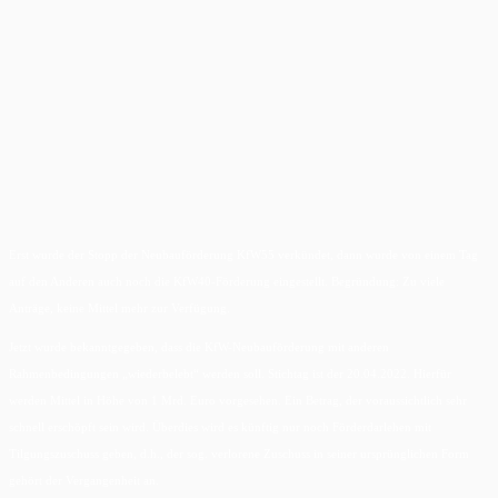
Erst wurde der Stopp der Neubauförderung KfW55 verkündet, dann wurde von einem Tag
auf den Anderen auch noch die KfW40-Förderung eingestellt. Begründung: Zu viele
Anträge, keine Mittel mehr zur Verfügung.
Jetzt wurde bekanntgegeben, dass die KfW-Neubauförderung mit anderen
Rahmenbedingungen „wiederbelebt“ werden soll. Stichtag ist der 20.04.2022. Hierfür
werden Mittel in Höhe von 1 Mrd. Euro vorgesehen. Ein Betrag, der voraussichtlich sehr
schnell erschöpft sein wird. Überdies wird es künftig nur noch Förderdarlehen mit
Tilgungszuschuss geben, d.h., der sog. verlorene Zuschuss in seiner ursprünglichen Form
gehört der Vergangenheit an.