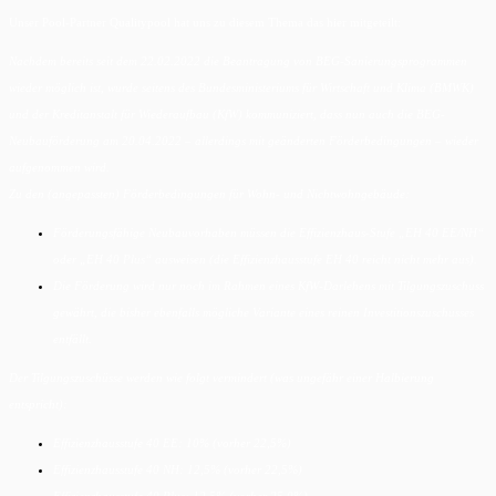
Unser Pool-Partner Qualitypool hat uns zu diesem Thema das hier mitgeteilt:
Nachdem bereits seit dem 22.02.2022 die Beantragung von BEG-Sanierungsprogrammen
wieder möglich ist, wurde seitens des Bundesministeriums für Wirtschaft und Klima (BMWK)
und der Kreditanstalt für Wiederaufbau (KfW) kommuniziert, dass nun auch die BEG-
Neubauförderung am 20.04.2022 – allerdings mit geänderten Förderbedingungen – wieder
aufgenommen wird.
Zu den (angepassten) Förderbedingungen für Wohn- und Nichtwohngebäude:
Förderungsfähige Neubauvorhaben müssen die Effizienzhaus-Stufe „EH 40 EE/NH“
oder „EH 40 Plus“ ausweisen (die Effizienzhausstufe EH 40 reicht nicht mehr aus).
Die Förderung wird nur noch im Rahmen eines KfW-Darlehens mit Tilgungszuschuss
gewährt, die bisher ebenfalls mögliche Variante eines reinen Investitionszuschusses
entfällt.
Der Tilgungszuschüsse werden wie folgt vermindert (was ungefähr einer Halbierung
entspricht):
Effizienzhausstufe 40 EE: 10% (vorher 22,5%)
Effizienzhausstufe 40 NH: 12,5% (vorher 22,5%)