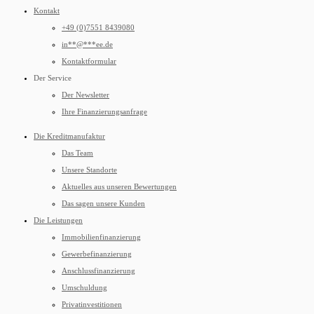
Kontakt
+49 (0)7551 8439080
in
**
@
***
ee.de
Kontaktformular
Der Service
Der Newsletter
Ihre Finanzierungsanfrage
Die Kreditmanufaktur
Das Team
Unsere Standorte
Aktuelles aus unseren Bewertungen
Das sagen unsere Kunden
Die Leistungen
Immobilienfinanzierung
Gewerbefinanzierung
Anschlussfinanzierung
Umschuldung
Privatinvestitionen