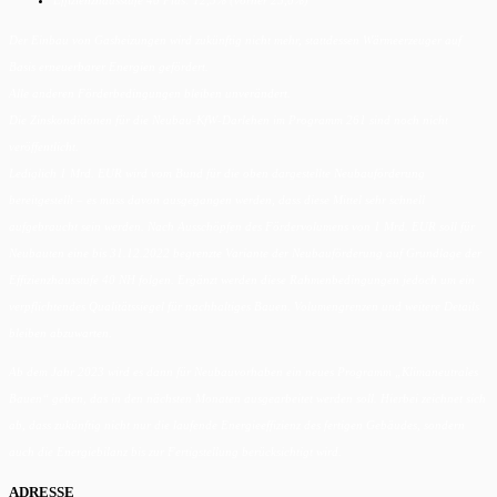
Effizienzhausstufe 40 Plus: 12,5% (vorher 25,0%)
Der Einbau von Gasheizungen wird zukünftig nicht mehr, stattdessen Wärmeerzeuger auf
Basis erneuerbarer Energien gefördert.
Alle anderen Förderbedingungen bleiben unverändert.
Die Zinskonditionen für die Neubau-KfW-Darlehen im Programm 261 sind noch nicht
veröffentlicht.
Lediglich 1 Mrd. EUR wird vom Bund für die oben dargestellte Neubauförderung
bereitgestellt – es muss davon ausgegangen werden, dass diese Mittel sehr schnell
aufgebraucht sein werden. Nach Ausschöpfen des Fördervolumens von 1 Mrd. EUR soll für
Neubauten eine bis 31.12.2022 begrenzte Variante der Neubauförderung auf Grundlage der
Effizienzhausstufe 40 NH folgen. Ergänzt werden diese Rahmenbedingungen jedoch um ein
verpflichtendes Qualitätssiegel für nachhaltiges Bauen. Volumengrenzen und weitere Details
bleiben abzuwarten.
Ab dem Jahr 2023 wird es dann für Neubauvorhaben ein neues Programm „Klimaneutrales
Bauen“ geben, das in den nächsten Monaten ausgearbeitet werden soll. Hierbei zeichnet sich
ab, dass zukünftig nicht nur die laufende Energieeffizienz des fertigen Gebäudes, sondern
auch die Energiebilanz bis zur Fertigstellung berücksichtigt wird.
ADRESSE