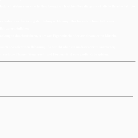
 dadurch Wohnraum zu schaffen, besagt noch nichts über die grundsätzliche Bereitschaft des
des bedarf der Änderung der Teilungserklärung. Das bedeutet: Innerhalb einer
ich zu ermöglichen.
ockungen durchzuführen, sei es aus Eigenmitteln oder aus finanzierten Mitteln.
isierten verdichteten Bebauung. Es besteht aber ein umfassender tatsächlicher,
auch die Themen Steuerrecht und Fördermittel eine große Rolle spielen.