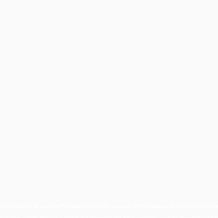
 veröffentlicht, derzufolge Potenzial für 1,5 Mio. zusätzliche Wohnungen durch Aufstocku
et worden waren. Berechnet wurde das Potenzial auf der Grundlage, dass die betreffenden Ge