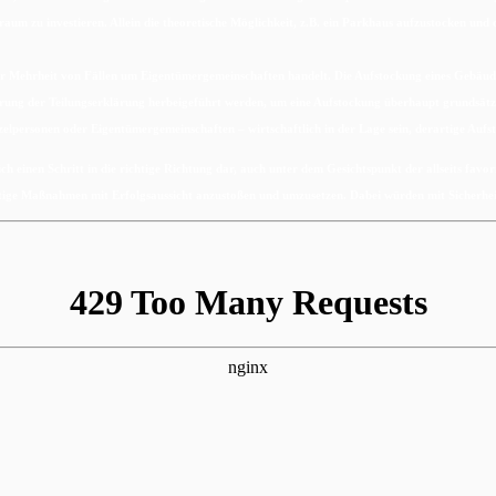
aum zu investieren. Allein die theoretische Möglichkeit, z.B. ein Parkhaus aufzustocken und
n der Mehrheit von Fällen um Eigentümergemeinschaften handelt. Die Aufstockung eines Gebäu
rung der Teilungserklärung herbeigeführt werden, um eine Aufstockung überhaupt grundsätzl
zelpersonen oder Eigentümergemeinschaften – wirtschaftlich in der Lage sein, derartige Aufst
 einen Schritt in die richtige Richtung dar, auch unter dem Gesichtspunkt der allseits favor
ige Maßnahmen mit Erfolgsaussicht anzustoßen und umzusetzen. Dabei würden mit Sicherheit 