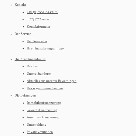
Kontakt
+49 (0)7551 8439080
in
**
@
***
ee.de
Kontaktformular
Der Service
Der Newsletter
Ihre Finanzierungsanfrage
Die Kreditmanufaktur
Das Team
Unsere Standorte
Aktuelles aus unseren Bewertungen
Das sagen unsere Kunden
Die Leistungen
Immobilienfinanzierung
Gewerbefinanzierung
Anschlussfinanzierung
Umschuldung
Privatinvestitionen