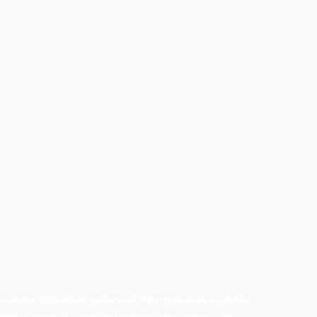
ng bestehender Wohngebäude gesehen wurde. Schwerpunktmäßig wurde dabei
bäude um jeweils ein zusätzlichen Geschoss erweitert werden würden. —