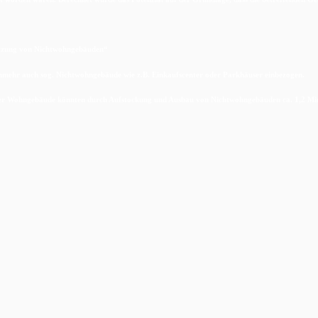
utzung von Nichtwohngebäuden“
nunmehr auch sog. Nichtwohngebäude wie z.B. Einkaufscenter oder Parkhäuser einbezogen.
ender Wohngebäude könnten durch Aufstockung und Ausbau von Nichtwohngebäuden ca. 1,2 M