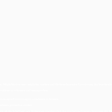
eht, Möglichkeiten einer möglichst raschen und flächenschonenden Erweiterung des bestehen
Probleme zu erkennen und anzusprechen:
fstockungen/Erweiterungen vornehmen zu können.
ßnahmen geschaffen werden.
 ob die Schaffung von Wohnraum grundsätzlich den geschäftspolitischen Interessen der Eigen