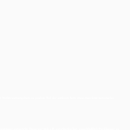
den Wohnraumangebots zu prüfen. Auf der anderen Seite muss man kein notorischer
tümer entspricht. Denn wer sich z.B. entschieden hat, ausschließlich Parkhäuser zu