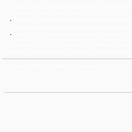
errichten, wird seine Gründe dafür gehabt haben, nicht in die Schaffung von Wohnr
Eigentümers, ein derartiges Projekt zu initiieren.
Schließlich gilt es zu bedenken, dass es sich bei aufstockungsfähigen Gebäuden i
Eigentümergemeinschaft muss zunächst mal ein wirksamer Beschluss über die Ände
Und last but not least müssen die betreffenden Eigentümer – ob Gesellschaften, Ein
Was wir damit sagen wollen: Die in den Studien angesprochenen Maßnahmen stellen sicherlich
gesetzgeberischer und kommunaler Klärungs- und Planungs- bzw. Steuerungsbedarf, derart
Wer die Studie in vollem Wortlaut nachlesen möchte, kann das hier tun: