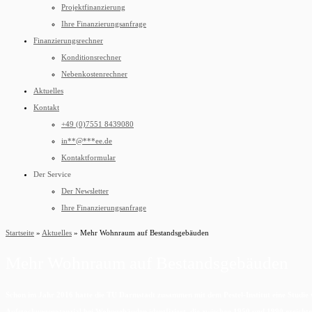
Projektfinanzierung
Ihre Finanzierungsanfrage
Finanzierungsrechner
Konditionsrechner
Nebenkostenrechner
Aktuelles
Kontakt
+49 (0)7551 8439080
in
**
@
***
ee.de
Kontaktformular
Der Service
Der Newsletter
Ihre Finanzierungsanfrage
Startseite
»
Aktuelles
»
Mehr Wohnraum auf Bestandsgebäuden
Mehr Wohnraum auf Bestandsgebäuden
Schon im Jahr 2016 hatte die TU Darmstadt zusammen mit dem Pestel-Institut eine Studie
Aufstockungspotenzial bei Wohngebäuden identfiziert, die zwischen 1950 und 1990 erricht