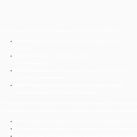
Im Einzelnen wird bzgl. der Nichtwohngebäude folgendes Potenzial identifiziert:
20.000 Wohneinheiten oder soziale Infrastruktur auf Parkhäusern der
Innenstädte.
560.000 Wohneinheiten durch Aufstockung von Büro- und
Verwaltungsgebäuden.
350.000 Wohneinheiten durch Umnutzung des Überhangs (Leerstand) von
Büro- und Verwaltungsgebäuden.
400.000 Wohneinheiten auf den Flächen von eingeschossigem Einzelhandel,
Discountern und Märkten, bei Erhalt der Verkaufsflächen.
Die beiden Studien verdienen sicherlich eine verstärkte Aufmerksamkeit, wenn es darum g
Bedenkenträger sein, um die mit den in den Studien erläuterten Maßnahmen verbundenen 
Die betreffenden Gebäude müssen die statischen Voraussetzungen erfüllen, um Au
Gegebenenfalls müssen die planerischen Voraussetzungen für die Erweiterungsma
Bei der Aufstockung von Nichtwohngebäuden wird es entscheidend darauf ankommen,