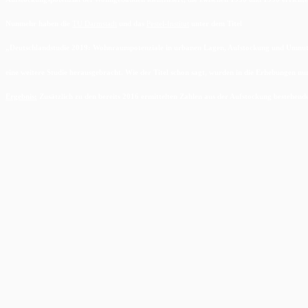
Nunmehr haben die
TU Darmstadt
und das
Pestel-Institut
unter dem Titel
„Deutschlandstudie 2019: Wohnraumpotenziale in urbanen Lagen, Aufstockung und Umn
eine weitere Studie herausgebracht. Wie der Titel schon sagt, wurden in die Erhebungen 
Ergebnis:
Zusätzlich zu den bereits 2016 ermittelten Zahlen aus der Aufstockung besteh